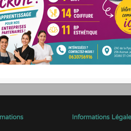
é et sécurité
Transports
ins infirmiers
Navettes Ales’Y : Ligne 60
lice municipale
Transports urbains : Ligne 
mations
Informations Légal