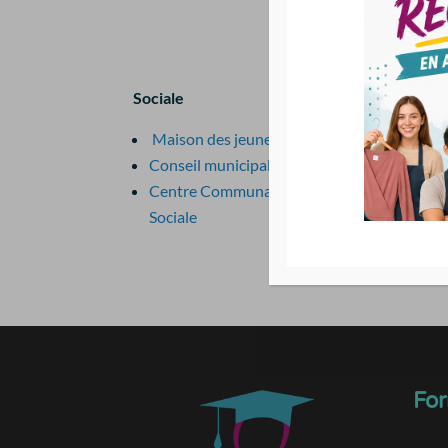
Sociale
Sant
Maison des jeunes
So
Conseil municipal Jeunes
Po
Centre Communal d’Action
Sociale
For