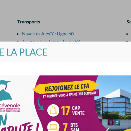
Transports
So
Navettes Ales’Y : Ligne 60
Transports urbains : Ligne 63
Gare SNCF
DE LA PLACE