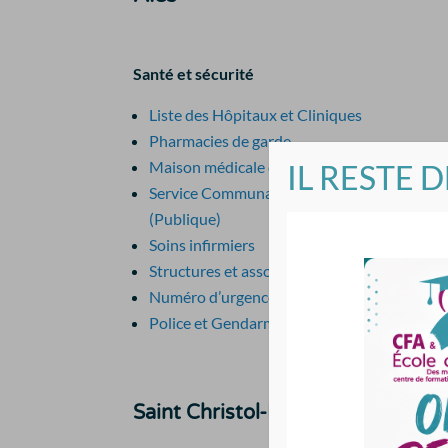
Santé et sécurité
Liste des Hôpitaux et Cliniques
Pharmacies de garde
Maison médicale de garde à Alès
IL RESTE 
Service Communal Hygiène-Santé
(Publique)
Soins infirmiers
Structures et associations de santé
Numéro d’urgence
Police et Gendarmerie
Saint Christol-Lez-Alès