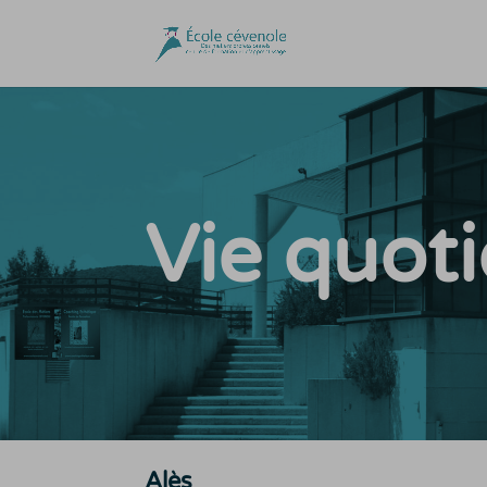
Vie quot
Alès