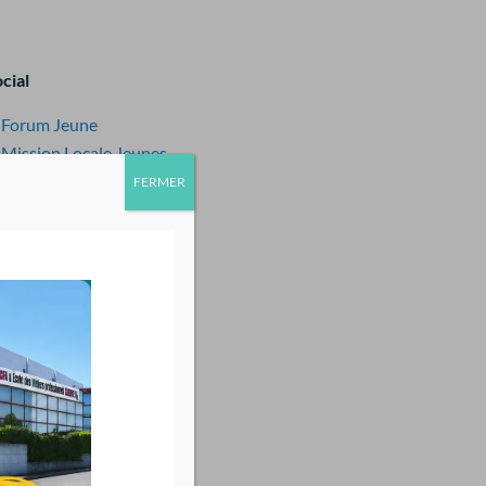
cial
Forum Jeune
Mission Locale Jeunes
Maison de la jeunesse
FERMER