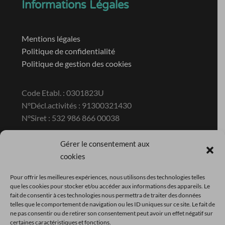
Informations Légales
Mentions légales
Politique de confidentialité
Politique de gestion des cookies
Code Etabl. : 0301823U
N°Décl.activités : 91300321430
N°Siret : 532 986 866 00038
Gérer le consentement aux
Contact
cookies
Pour offrir les meilleures expériences, nous utilisons des technologies telles
Ecole privée hors contrat du GROUPE
que les cookies pour stocker et/ou accéder aux informations des appareils. Le
COACHING ESTHETIQUE France
fait de consentir à ces technologies nous permettra de traiter des données
telles que le comportement de navigation ou les ID uniques sur ce site. Le fait de
ZAC de la Pyramide 296 Avenue Jean Moulin
ne pas consentir ou de retirer son consentement peut avoir un effet négatif sur
30380 ST CHRISTOL LEZ ALES
certaines caractéristiques et fonctions.