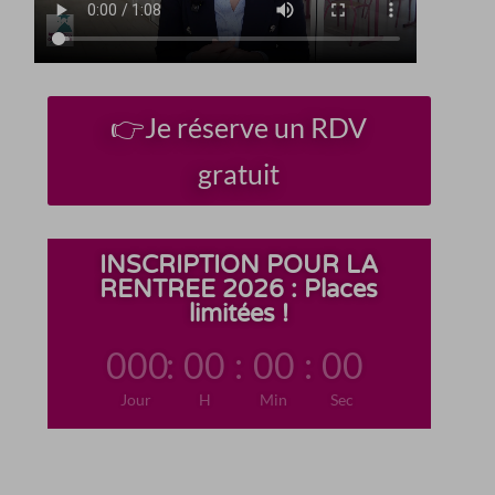
👉Je réserve un RDV
gratuit
INSCRIPTION POUR LA
RENTREE 2026 : Places
limitées !
000
:
00
:
00
:
00
Jour
H
Min
Sec