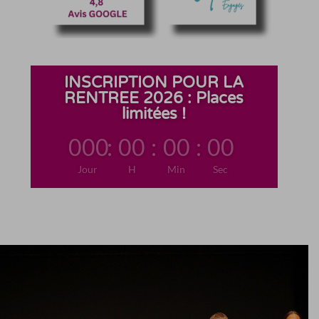
INSCRIPTION POUR LA
RENTREE 2026 : Places
limitées !
000
:
00
:
00
:
00
Jour
H
Min
Sec