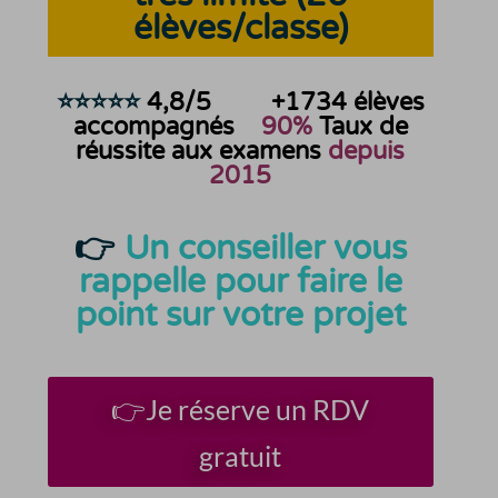
élèves/classe)
⭐⭐⭐⭐⭐
4,8/5
+1734
élèves
accompagnés
90%
Taux de
réussite aux examens
depuis
2015
👉
Un conseiller vous
rappelle pour faire le
point sur votre projet
👉Je réserve un RDV
gratuit