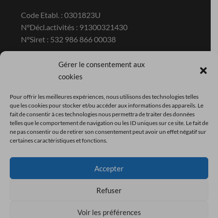
Code Etabl. : 0301823U
N°Décl.activités : 91300321430
N°Siret : 532 986 866 00038
Gérer le consentement aux
Contact
cookies
Pour offrir les meilleures expériences, nous utilisons des technologies telles
Ecole privée hors contrat du GROUPE
que les cookies pour stocker et/ou accéder aux informations des appareils. Le
COACHING ESTHETIQUE France
fait de consentir à ces technologies nous permettra de traiter des données
telles que le comportement de navigation ou les ID uniques sur ce site. Le fait de
ZAC de la Pyramide 296 Avenue Jean Moulin
ne pas consentir ou de retirer son consentement peut avoir un effet négatif sur
30380 ST CHRISTOL LEZ ALES
certaines caractéristiques et fonctions.
Tél : 04.26.07.81.21
Mail : direction@ecole-cevenole.com
Accepter
Refuser
Voir les préférences