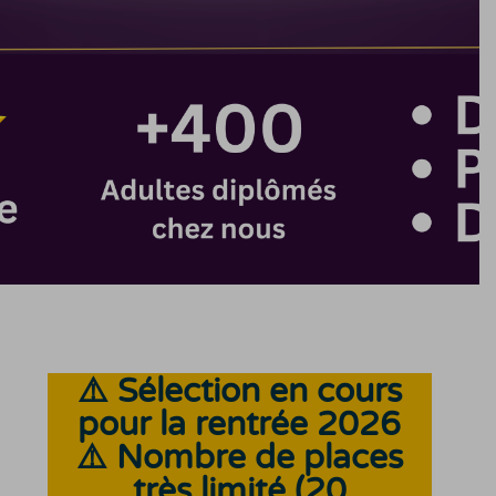
⚠️ Sélection en cours
pour la rentrée 2026
⚠️ Nombre de places
très limité (20