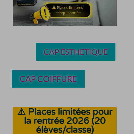
CAP ESTHETIQUE
CAP COIFFURE
⚠️
Places limitées pour
la rentrée 2026 (20
élèves
/classe
)