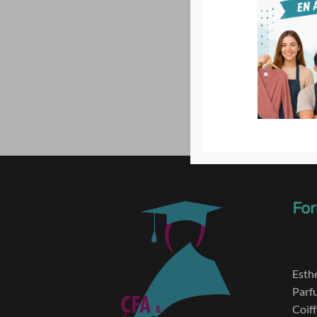
For
Esth
Parf
Coif