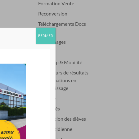
Formation Vente
Reconversion
Téléchargements Docs
L’école
FERMER
Témoignages
L’équipe
Handicap & Mobilité
Indicateurs de résultats
des formations en
apprentissage
Pronote
Actualités
Association des élèves
Vie quotidienne