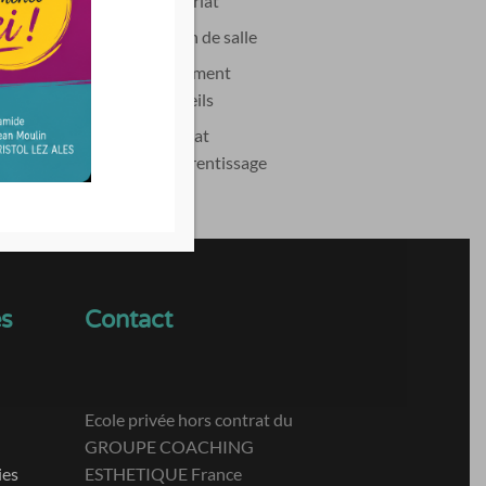
Partenariat
Location de salle
Financement
Conseils
Contrat
d’apprentissage
es
Contact
Ecole privée hors contrat du
GROUPE COACHING
ies
ESTHETIQUE France