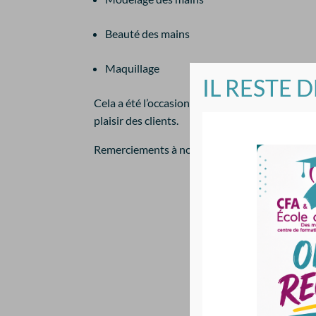
Beauté des mains
Maquillage
IL RESTE 
Cela a été l’occasion pour nos élèves de sortir 
plaisir des clients.
Remerciements à nos élèves ainsi qu’à Blue Bo