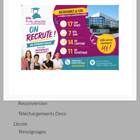
Navigation
Accueil
Inscription rentrée 2026
Demande d’information
Formations
Formation Sécurité
Formations Esthétique Cosmétique Parfumerie
Formations Coiffure
Formations Management
Formation Vente
Reconversion
Téléchargements Docs
L’école
Témoignages