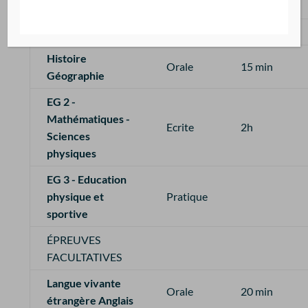
GENERAUX
EG 1 -
Français
Ecrite
2h
Histoire
Orale
15 min
Géographie
EG 2 -
Mathématiques -
Ecrite
2h
Sciences
physiques
EG 3 - Education
physique et
Pratique
sportive
ÉPREUVES
FACULTATIVES
Langue vivante
Orale
20 min
étrangère
Anglais