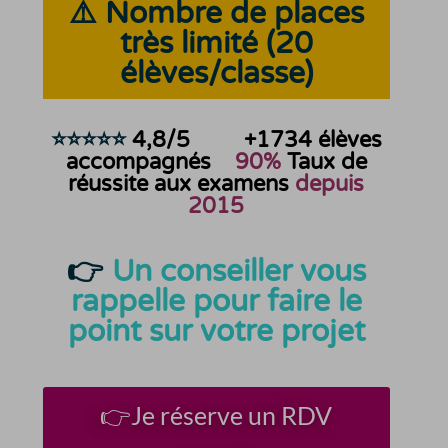
⚠️ Nombre de places
très limité (20
élèves/classe)
⭐⭐⭐⭐⭐
4,8/5
+1734
élèves
accompagnés
90%
Taux de
réussite aux examens
depuis
2015
👉
Un conseiller vous
rappelle pour faire le
point sur votre projet
👉Je réserve un RDV