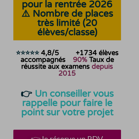
pour la rentrée 2026
⚠️ Nombre de places
très limité (20
élèves/classe)
⭐⭐⭐⭐⭐
4,8/5
+1734
élèves
accompagnés
90%
Taux de
réussite aux examens
depuis
2015
👉
Un conseiller vous
rappelle pour faire le
point sur votre projet
👉Je réserve un RDV