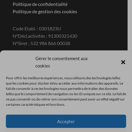
Politique de confidentialité
Politique de gestion des cookies
Code Etabl. : 0301823U
N°Décl.activités : 91300321430
N°Siret : 532 986 866 00038
Gérer le consentement aux
Contact
cookies
Pour offrir les meilleures expériences, nous utilisons des technologies telles
Ecole privée hors contrat du GROUPE
que les cookies pour stocker et/ou accéder aux informations des appareils. Le
COACHING ESTHETIQUE France
fait de consentir à ces technologies nous permettra de traiter des données
telles que le comportement de navigation ou les ID uniques sur ce site. Le fait de
ZAC de la Pyramide 296 Avenue Jean Moulin
ne pas consentir ou de retirer son consentement peut avoir un effet négatif sur
30380 ST CHRISTOL LEZ ALES
certaines caractéristiques et fonctions.
Tél : 04.26.07.81.21
Mail : direction@ecole-cevenole.com
Accepter