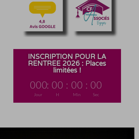
INSCRIPTION POUR LA
RENTREE 2026 : Places
limitées !
000
:
00
:
00
:
00
Jour
H
Min
Sec